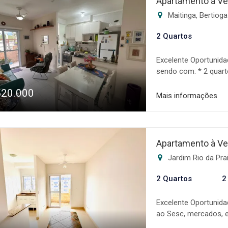
Apartamento à Ve
realização do seu so
Maitinga, Bertiog
imóveis estão sujeito
2 Quartos
Excelente Oportunida
sendo com: * 2 quart
* 1 banheiro * Área d
520.000
Lazer completo * Por
Mais informações
Mandala imóveis é u
imóveis, com uma equ
gestão que acompanh
realização do seu so
Apartamento à Ve
imóveis estão sujeito
Jardim Rio da Pra
2 Quartos
2
Excelente Oportunida
ao Sesc, mercados, e
conta com: * 2 quart