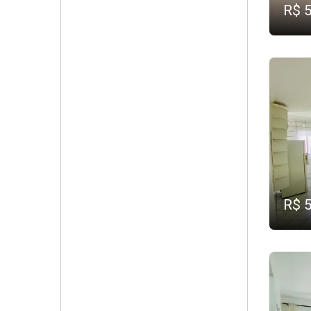
R$ 
R$ 