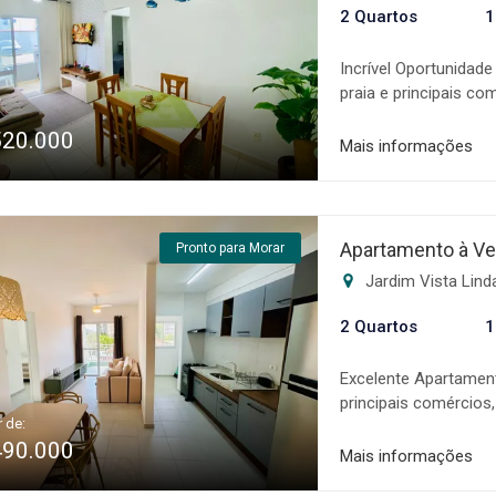
2 Quartos
1
Incrível Oportunidad
praia e principais c
suíte * Sala ampla *
520.000
Varanda gourmet * 1
Mais informações
piscina, academia, 
especializada na com
altamente qualifica
toda a fase de negoc
Apartamento à Ve
Pronto para Morar
sonho! Os valores, c
Jardim Vista Lind
sujeitos a alteração 
2 Quartos
1
Excelente Apartament
principais comércios
r de:
Sala ampla * Cozinha
490.000
Varanda privativa *
Mais informações
piscina * Salão de f