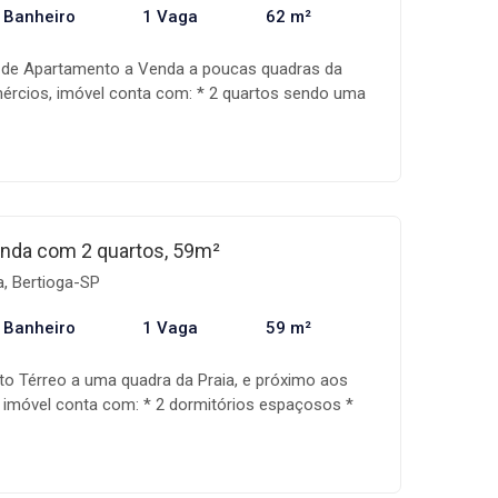
 Banheiro
1 Vaga
62 m²
e de Apartamento a Venda a poucas quadras da
omércios, imóvel conta com: * 2 quartos sendo uma
 Cozinha espaçosa * 1 banheiro * Área de serviço *
 vaga de garagem * Condomínio com zeladoria,
brinquedoteca A Mandala imóveis é uma empresa
ercialização de imóveis, com uma equipe
da, além de um sistema de gestão que acompanha
iação, auxiliando assim na realização do seu
nda com 2 quartos, 59m²
ondições e disponibilidade dos imóveis estão
a, Bertioga-SP
sem aviso prévio.
 Banheiro
1 Vaga
59 m²
o Térreo a uma quadra da Praia, e próximo aos
, imóvel conta com: * 2 dormitórios espaçosos *
 espaçosa * 1 banheiro * Área de serviço *
 1 vaga de garagem coberta * Condomínio com duas
esta A Mandala imóveis é uma empresa