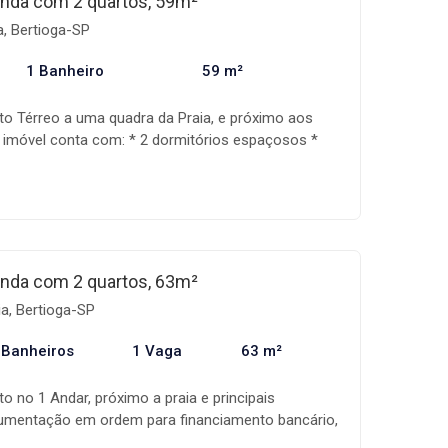
nda com 2 quartos, 59m²
nho! Os valores, condições e disponibilidade dos
a, Bertioga-SP
s a alteração sem aviso prévio.
1 Banheiro
59 m²
o Térreo a uma quadra da Praia, e próximo aos
, imóvel conta com: * 2 dormitórios espaçosos *
 espaçosa * 1 banheiro * Área de serviço *
 1 vaga de garagem coberta * Condomínio com duas
esta A Mandala imóveis é uma empresa
ercialização de imóveis, com uma equipe
da, além de um sistema de gestão que acompanha
iação, auxiliando assim na realização do seu
nda com 2 quartos, 63m²
ondições e disponibilidade dos imóveis estão
ia, Bertioga-SP
sem aviso prévio.
 Banheiros
1 Vaga
63 m²
o no 1 Andar, próximo a praia e principais
mentação em ordem para financiamento bancário,
2 quartos sendo 1 suíte com sacada * ⁠Sala ampla