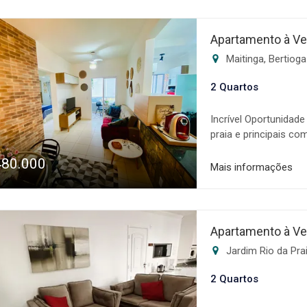
especializada na com
altamente qualifica
toda a fase de negoc
Apartamento à Ve
sonho! Os valores, c
Maitinga, Bertiog
sujeitos a alteração 
2 Quartos
Incrível Oportunidad
praia e principais c
suíte * Sala ampla *
480.000
Varanda gourmet * 1
Mais informações
piscina, academia, 
especializada na com
altamente qualifica
toda a fase de negoc
Apartamento à Ve
sonho! Os valores, c
Jardim Rio da Pra
sujeitos a alteração 
2 Quartos