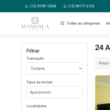
(13) 99781-3068
(13) 98171-6103
Página inicial
Todas as categorias
In
Início
Apartamentos à venda
Até R$ 550 mil
24 A
Filtrar
Transação
Ordenar
Tipos de imóvel
Localidades