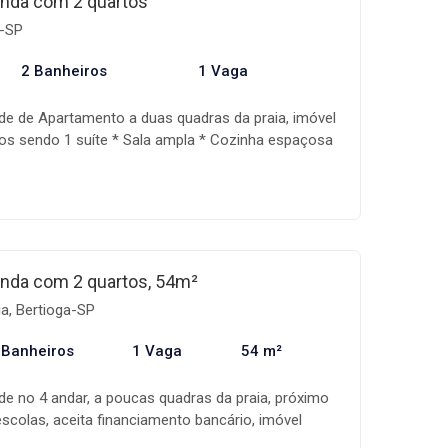
nda com 2 quartos
nho! Os valores, condições e disponibilidade dos
a-SP
s a alteração sem aviso prévio.
2 Banheiros
1 Vaga
de de Apartamento a duas quadras da praia, imóvel
os sendo 1 suíte * Sala ampla * Cozinha espaçosa
e serviço * Varanda privativa * 1 vaga de garagem *
taria 24 horas * Aceita financiamento bancário A
ma empresa especializada na comercialização de
ipe altamente qualificada, além de um sistema de
a toda a fase de negociação, auxiliando assim na
nho! Os valores, condições e disponibilidade dos
nda com 2 quartos, 54m²
s a alteração sem aviso prévio.
ia, Bertioga-SP
 Banheiros
1 Vaga
54 m²
de no 4 andar, a poucas quadras da praia, próximo
scolas, aceita financiamento bancário, imóvel
os sendo 1 suíte * Sala espaçosa * Cozinha