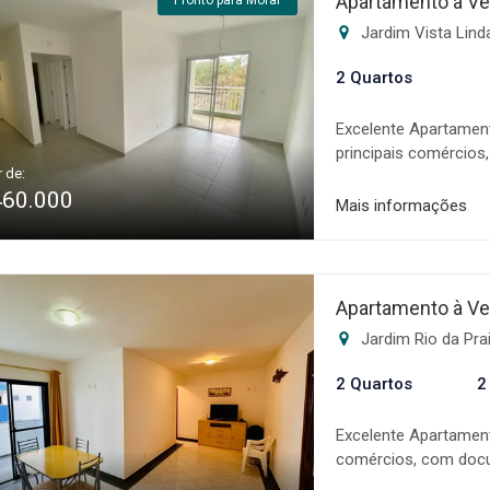
Apartamento à Ve
Pronto para Morar
realização do seu so
Jardim Vista Lind
imóveis estão sujeito
2 Quartos
Excelente Apartament
principais comércios
r de:
Sala ampla * Cozinha
460.000
Varanda privativa *
Mais informações
piscina * Salão de f
especializada na com
altamente qualifica
toda a fase de negoc
Apartamento à Ve
sonho! Os valores, c
Jardim Rio da Pra
sujeitos a alteração 
2 Quartos
2
Excelente Apartament
comércios, com docu
imóvel conta com: * 