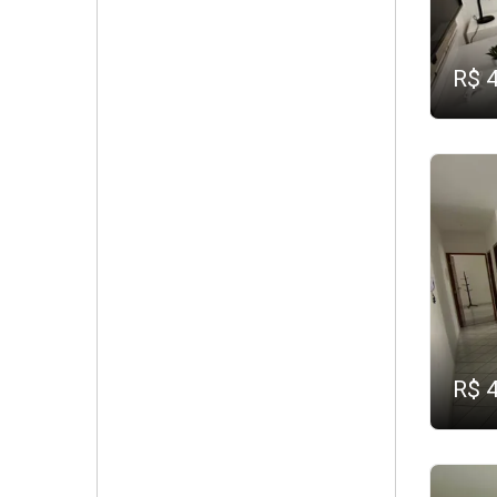
R$ 
R$ 