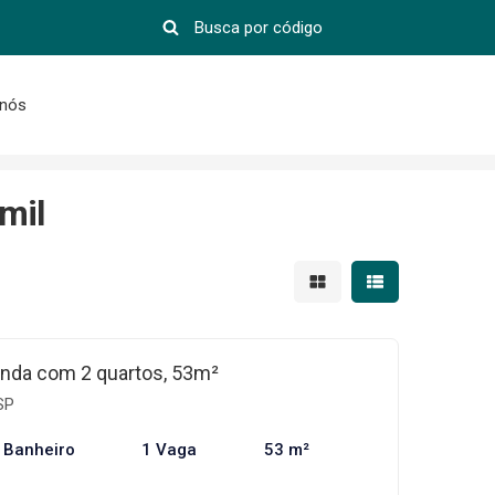
 nós
mil
Mostrar resultados em 
Mostrar resultad
nda com 2 quartos, 53m²
SP
 Banheiro
1 Vaga
53 m²