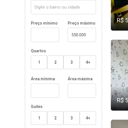
R$ 
Preço mínimo
Preço máximo
Quartos
1
2
3
4+
Área mínima
Área máxima
R$ 
Suítes
1
2
3
4+