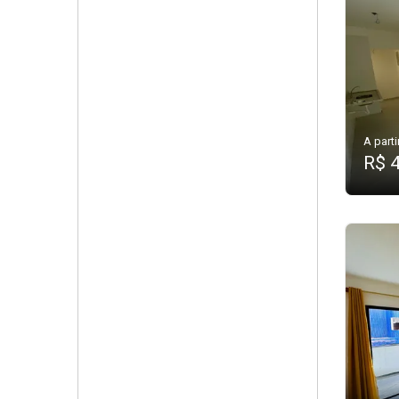
A parti
R$ 