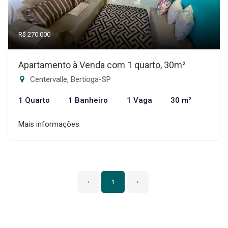
R$ 270.000
Apartamento à Venda com 1 quarto, 30m²
Centervalle, Bertioga-SP
1 Quarto
1 Banheiro
1 Vaga
30 m²
Mais informações
‹
1
›