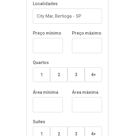
Localidades
Preço mínimo
Preço máximo
Quartos
1
2
3
4+
Área mínima
Área máxima
Suítes
1
2
3
4+