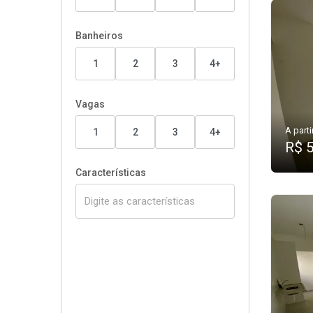
Banheiros
1
2
3
4+
Vagas
A parti
1
2
3
4+
R$ 
Características