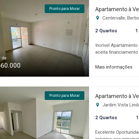
toda a fase de negoc
Apartamento à Ve
Pronto para Morar
sonho! Os valores, c
Centervalle, Bert
sujeitos a alteração 
2 Quartos
1
Incrível Apartamento
aceita financiamento
r de:
uma suíte * Sala amp
560.000
serviço * Varanda g
Mais informações
portaria remota 24 ho
imóveis é uma empres
com uma equipe alta
que acompanha toda 
Apartamento à Ve
Pronto para Morar
realização do seu so
Jardim Vista Lind
imóveis estão sujeito
2 Quartos
1
Excelente Oportunida