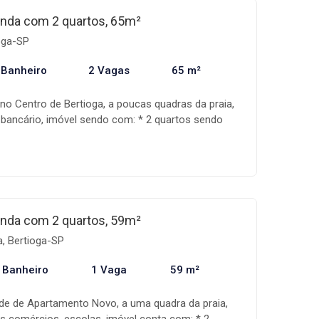
iação, auxiliando assim na realização do seu
nda com 2 quartos, 65m²
ondições e disponibilidade dos imóveis estão
ioga-SP
sem aviso prévio.
 Banheiro
2 Vagas
65 m²
 no Centro de Bertioga, a poucas quadras da praia,
 bancário, imóvel sendo com: * 2 quartos sendo
la * Cozinha espaçosa * 1 banheiro * Área de
ourmet * 2 vagas de garagem * Condomínio com
ras, piscina, salão de jogos, sauna A Mandala
a especializada na comercialização de imóveis,
mente qualificada, além de um sistema de gestão
a fase de negociação, auxiliando assim na
nda com 2 quartos, 59m²
nho! Os valores, condições e disponibilidade dos
a, Bertioga-SP
s a alteração sem aviso prévio.
 Banheiro
1 Vaga
59 m²
de de Apartamento Novo, a uma quadra da praia,