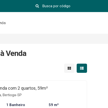
 nós
 à Venda
Mostrar resultados em 
Mostrar resultad
nda com 2 quartos, 59m²
a, Bertioga-SP
1 Banheiro
59 m²