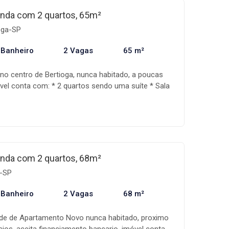
iação, auxiliando assim na realização do seu
nda com 2 quartos, 65m²
ondições e disponibilidade dos imóveis estão
ioga-SP
sem aviso prévio.
 Banheiro
2 Vagas
65 m²
 no centro de Bertioga, nunca habitado, a poucas
óvel conta com: * 2 quartos sendo uma suíte * Sala
çosa * 1 banheiro * Área de serviço * Varanda
e garagem * Condomínio com portaria remota 24
o de jogos, sauna A Mandala imóveis é uma empresa
ercialização de imóveis, com uma equipe
da, além de um sistema de gestão que acompanha
iação, auxiliando assim na realização do seu
nda com 2 quartos, 68m²
ondições e disponibilidade dos imóveis estão
a-SP
sem aviso prévio.
 Banheiro
2 Vagas
68 m²
ade de Apartamento Novo nunca habitado, proximo