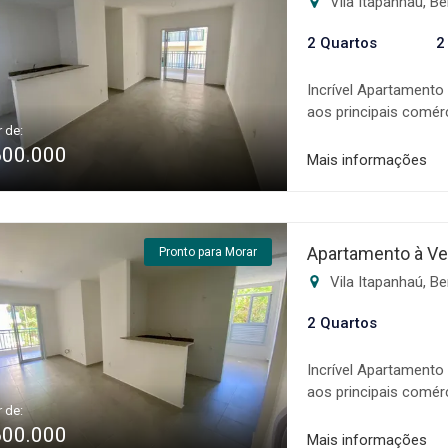
Vila Itapanhaú, B
imóveis estão sujeito
2 Quartos
2
Incrível Apartamento
aos principais comér
r de:
quartos sendo uma su
600.000
* Área de serviço * 
Mais informações
completo A Mandala 
comercialização de i
além de um sistema 
negociação, auxilian
Apartamento à Ve
Pronto para Morar
condições e disponib
Vila Itapanhaú, B
aviso prévio.
2 Quartos
Incrível Apartamento
aos principais comér
r de:
quartos sendo uma su
600.000
* Área de serviço * 
Mais informações