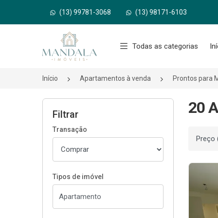
(13) 99781-3068
(13) 98171-6103
Página inicial
Todas as categorias
In
Início
Apartamentos à venda
Prontos para 
20 A
Filtrar
Transação
Ordenar
Tipos de imóvel