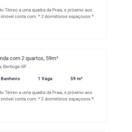
o Térreo a uma quadra da Praia, e próximo aos
, imóvel conta com: * 2 dormitórios espaçosos *
 espaçosa * 1 banheiro * Área de serviço *
 1 vaga de garagem coberta * Condomínio com duas
esta A Mandala imóveis é uma empresa
ercialização de imóveis, com uma equipe
da, além de um sistema de gestão que acompanha
iação, auxiliando assim na realização do seu
nda com 2 quartos, 59m²
ondições e disponibilidade dos imóveis estão
a, Bertioga-SP
sem aviso prévio.
 Banheiro
1 Vaga
59 m²
o Térreo a uma quadra da Praia, e próximo aos
, imóvel conta com: * 2 dormitórios espaçosos *
 espaçosa * 1 banheiro * Área de serviço *
 1 vaga de garagem coberta * Condomínio com duas
esta A Mandala imóveis é uma empresa
ercialização de imóveis, com uma equipe
da, além de um sistema de gestão que acompanha