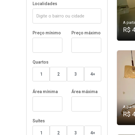
Localidades
A parti
R$ 
Preço mínimo
Preço máximo
Quartos
1
2
3
4+
Área mínima
Área máxima
A parti
R$ 
Suítes
1
2
3
4+