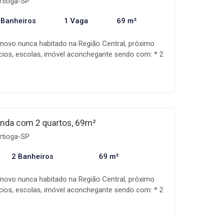
ertioga-SP
s a alteração sem aviso prévio.
 Banheiros
1 Vaga
69 m²
 novo nunca habitado na Região Central, próximo
cios, escolas, imóvel aconchegante sendo com: * 2
íte * Sala ampla * Cozinha espaçosa * 1 banheiro
varanda gourmet * 1 vaga de garagem * lazer
imóveis é uma empresa especializada na
móveis, com uma equipe altamente qualificada,
de gestão que acompanha toda a fase de
do assim na realização do seu sonho! Os valores,
nda com 2 quartos, 69m²
ilidade dos imóveis estão sujeitos a alteração sem
ertioga-SP
2 Banheiros
69 m²
 novo nunca habitado na Região Central, próximo
cios, escolas, imóvel aconchegante sendo com: * 2
íte * Sala ampla * Cozinha espaçosa * 1 banheiro
varanda gourmet * 1 vaga de garagem * lazer