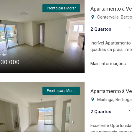
toda a fase de negoc
Apartamento à Ve
Pronto para Morar
sonho! Os valores, c
Centervalle, Bert
sujeitos a alteração 
2 Quartos
1
Incrível Apartamento
quadras da praia, im
r de:
ampla * Cozinha espa
730.000
gourmet * 2 vagas d
Mais informações
horas, piscina, salã
especializada na com
altamente qualifica
toda a fase de negoc
Apartamento à Ve
Pronto para Morar
sonho! Os valores, c
Maitinga, Bertiog
sujeitos a alteração 
2 Quartos
1
Excelente Oportunid