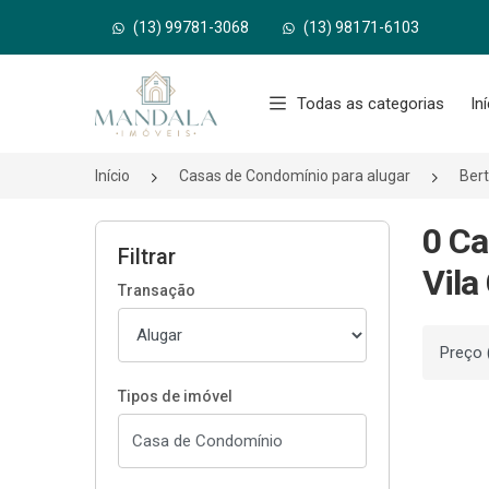
(13) 99781-3068
(13) 98171-6103
Página inicial
Todas as categorias
In
Início
Casas de Condomínio para alugar
Ber
0 Ca
Filtrar
Vila
Transação
Ordenar
Tipos de imóvel