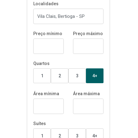
Localidades
Preço mínimo
Preço máximo
Quartos
1
2
3
4+
Área mínima
Área máxima
Suítes
1
2
3
4+