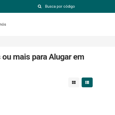
 nós
 ou mais para Alugar em
Mostrar resultados em 
Mostrar resultad