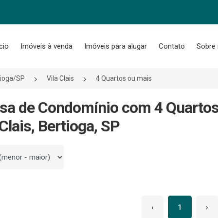
ício
Imóveis à venda
Imóveis para alugar
Contato
Sobre
tioga/SP
Vila Clais
4 Quartos ou mais
sa de Condomínio com 4 Quartos
 Clais, Bertioga, SP
 por
‹
1
›