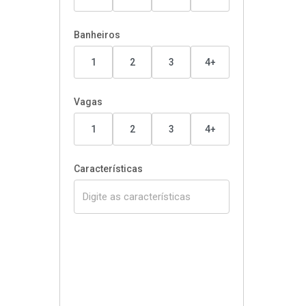
Banheiros
1
2
3
4+
Vagas
1
2
3
4+
Características