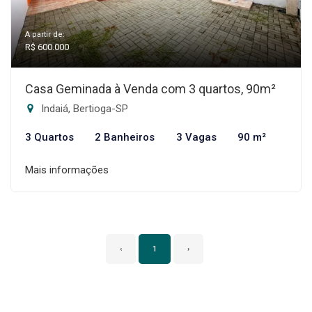
A partir de:
R$ 600.000
Casa Geminada à Venda com 3 quartos, 90m²
Indaiá, Bertioga-SP
3 Quartos
2 Banheiros
3 Vagas
90 m²
Mais informações
‹
1
›