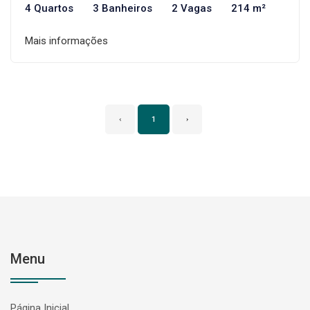
4 Quartos
3 Banheiros
2 Vagas
214 m²
Mais informações
‹
1
›
Menu
Página Inicial