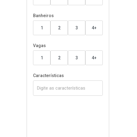
Banheiros
1
2
3
4+
Vagas
1
2
3
4+
Características