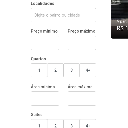
Localidades
A parti
R$ 
Preço mínimo
Preço máximo
Quartos
1
2
3
4+
Área mínima
Área máxima
Suítes
1
2
3
4+