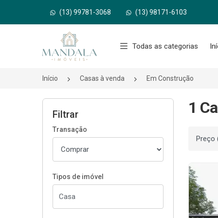
(13) 99781-3068
(13) 98171-6103
Página inicial
Todas as categorias
In
Início
Casas à venda
Em Construção
1 Ca
Filtrar
Transação
Ordenar
Tipos de imóvel