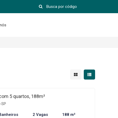
 nós
Mostrar resultados em 
Mostrar resultad
com 5 quartos, 188m²
a-SP
Banheiros
2 Vagas
188 m²