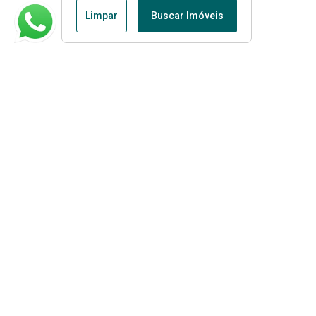
Limpar
Buscar Imóveis
Menu
Página Inicial
Apartamentos à Venda em Bertioga
Casas à Venda em Bertioga
Fale conosco