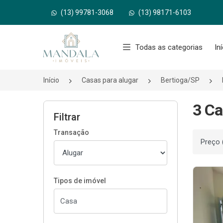
(13) 99781-3068
(13) 98171-6103
Página inicial
Todas as categorias
In
Início
Casas para alugar
Bertioga/SP
3 Ca
Filtrar
Transação
Ordenar
Tipos de imóvel