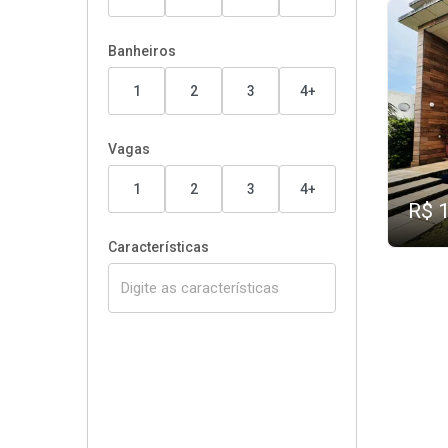
Banheiros
1
2
3
4+
Vagas
1
2
3
4+
R$ 
Características