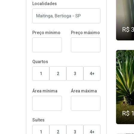
Localidades
R$ 
Preço mínimo
Preço máximo
Quartos
1
2
3
4+
Área mínima
Área máxima
R$ 
Suítes
1
2
3
4+