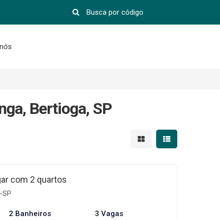
 nós
nga, Bertioga, SP
Mostrar resultados em 
Mostrar resultad
gar com 2 quartos
a-SP
2 Banheiros
3 Vagas