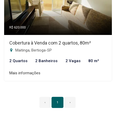
R$ 620.000
Cobertura à Venda com 2 quartos, 80m²
Maitinga, Bertioga-SP
2 Quartos
2 Banheiros
2 Vagas
80 m²
Mais informações
‹
1
›