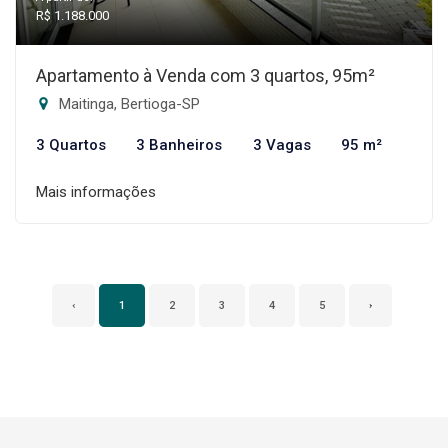
R$ 1.188.000
Apartamento à Venda com 3 quartos, 95m²
Maitinga, Bertioga-SP
3 Quartos
3 Banheiros
3 Vagas
95 m²
Mais informações
‹
1
2
3
4
5
›