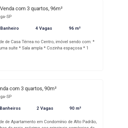
da, além de um sistema de gestão que acompanha
Venda com 3 quartos, 96m²
iação, auxiliando assim na realização do seu
ioga-SP
ondições e disponibilidade dos imóveis estão
sem aviso prévio.
 Banheiro
4 Vagas
96 m²
de de Casa Térrea no Centro, imóvel sendo com: *
uma suíte * Sala ampla * Cozinha espaçosa * 1
rviço * 4 vagas de garagem * Quintal privativo *
a conosco A Mandala imóveis é uma empresa
ercialização de imóveis, com uma equipe
da, além de um sistema de gestão que acompanha
iação, auxiliando assim na realização do seu
ondições e disponibilidade dos imóveis estão
nda com 3 quartos, 90m²
sem aviso prévio.
ioga-SP
 Banheiros
2 Vagas
90 m²
ade de Apartamento em Condomínio de Alto Padrão,