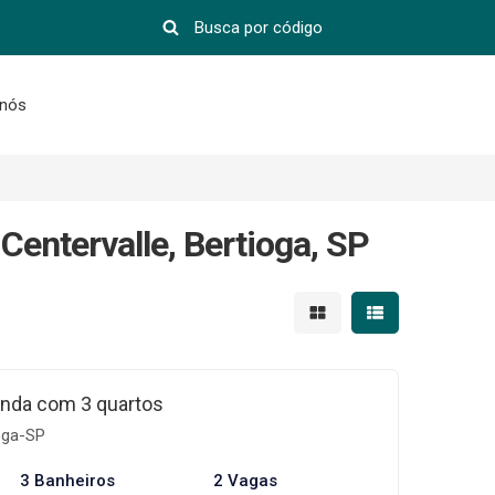
 nós
entervalle, Bertioga, SP
Mostrar resultados em 
Mostrar resultad
nda com 3 quartos
ioga-SP
3 Banheiros
2 Vagas