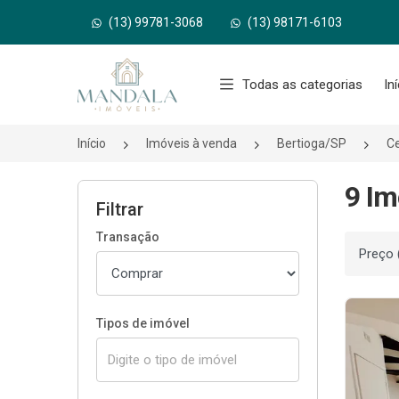
(13) 99781-3068
(13) 98171-6103
Página inicial
Todas as categorias
In
Início
Imóveis à venda
Bertioga/SP
Ce
9 Im
Filtrar
Transação
Ordenar
Tipos de imóvel