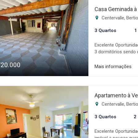
altamente qualifica
Casa Geminada à 
toda a fase de negoc
Centervalle, Bert
sonho! Os valores, c
sujeitos a alteração 
3 Quartos
1
Excelente Oportunida
3 dormitórios sendo 
banheiro * Área de se
720.000
Agende já sua visit
Mais informações
especializada na com
altamente qualifica
toda a fase de negoc
sonho! Os valores, c
Apartamento à Ve
sujeitos a alteração 
Centervalle, Bert
3 Quartos
2
Excelente Oportunid