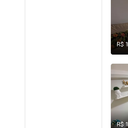
R$ 
R$ 