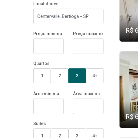
Localidades
R$ 
Preço mínimo
Preço máximo
Quartos
1
2
3
4+
Área mínima
Área máxima
R$ 
Suítes
1
2
3
4+