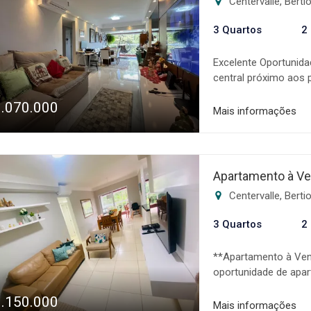
Centervalle, Bert
sonho! Os valores, c
sujeitos a alteração 
3 Quartos
2
Excelente Oportunida
central próximo aos 
dormitórios sendo u
1.070.000
espaçosa * 1 banheir
Mais informações
vagas de garagem cob
coberta e aquecida, p
cinema, playground 
comercialização de i
Apartamento à Ve
além de um sistema 
Centervalle, Bert
negociação, auxilian
condições e disponib
3 Quartos
2
aviso prévio.
**Apartamento à Ven
oportunidade de apar
em condomínio estilo 
1.150.000
restaurantes, superm
Mais informações