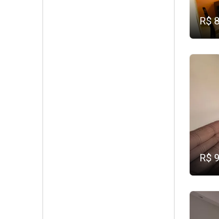
R$ 
R$ 