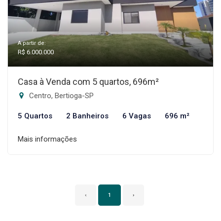
A partir de:
R$ 6.000.000
Casa à Venda com 5 quartos, 696m²
Centro, Bertioga-SP
5 Quartos
2 Banheiros
6 Vagas
696 m²
Mais informações
‹
1
›