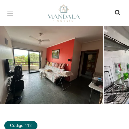
Página inicial
<
>
Código 112