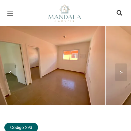
Página inicial
<
>
Código 293