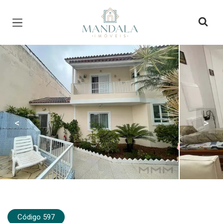
Página inicial
<
>
Código 597