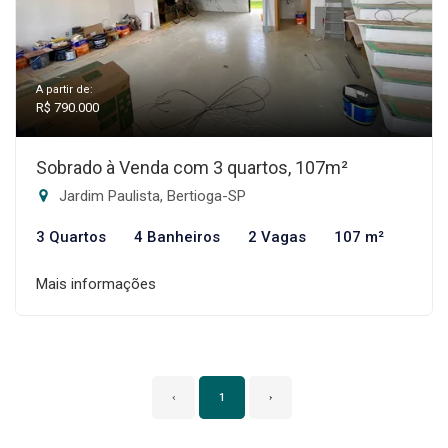
A partir de:
R$ 790.000
Sobrado à Venda com 3 quartos, 107m²
Jardim Paulista, Bertioga-SP
3 Quartos
4 Banheiros
2 Vagas
107 m²
Mais informações
‹
1
›