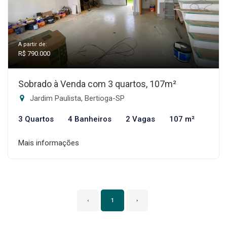
A partir de:
R$ 790.000
Sobrado à Venda com 3 quartos, 107m²
Jardim Paulista, Bertioga-SP
3 Quartos
4 Banheiros
2 Vagas
107 m²
Mais informações
‹
1
›