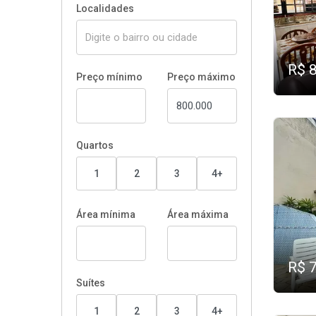
Localidades
R$ 
Preço mínimo
Preço máximo
Quartos
1
2
3
4+
Área mínima
Área máxima
R$ 
Suítes
1
2
3
4+