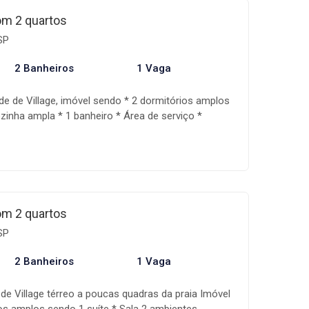
da, além de um sistema de gestão que acompanha
om 2 quartos
iação, auxiliando assim na realização do seu
SP
ondições e disponibilidade dos imóveis estão
sem aviso prévio.
2 Banheiros
1 Vaga
de de Village, imóvel sendo * 2 dormitórios amplos
zinha ampla * 1 banheiro * Área de serviço *
ondomínio com piscina coletiva, zeladoria A Mandala
a especializada na comercialização de imóveis,
mente qualificada, além de um sistema de gestão
a fase de negociação, auxiliando assim na
nho! Os valores, condições e disponibilidade dos
s a alteração sem aviso prévio.
om 2 quartos
SP
2 Banheiros
1 Vaga
 de Village térreo a poucas quadras da praia Imóvel