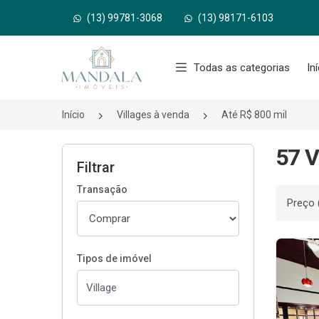
(13) 99781-3068
(13) 98171-6103
Página inicial
Todas as categorias
In
Início
Villages à venda
Até R$ 800 mil
57 V
Filtrar
Transação
Ordenar
Tipos de imóvel