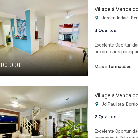
tranquilidade na rea
Village à Venda c
disponibilidade sujei
Jardim Indaiá, Be
3 Quartos
Excelente Oportunida
próximo aos principa
quartos sendo 1 suít
700.000
Banheiros * Área de s
Mais informações
Cozinha no quintal A
comercialização de i
além de um sistema 
negociação, auxilian
Village à Venda c
condições e disponib
Jd Paulista, Berti
aviso prévio.
2 Quartos
Excelente Oportunidad