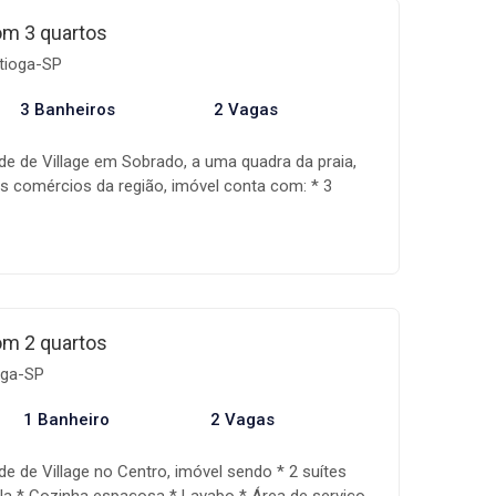
lização do seu sonho. *Valores, condições e
om 3 quartos
tos à alteração sem aviso prévio.*
rtioga-SP
3 Banheiros
2 Vagas
de de Village em Sobrado, a uma quadra da praia,
is comércios da região, imóvel conta com: * 3
e * Sala dois ambientes * Cozinha espaçosa * 2
erviço * Quintal privativo parcialmente coberto *
 Mandala imóveis é uma empresa especializada na
móveis, com uma equipe altamente qualificada,
de gestão que acompanha toda a fase de
do assim na realização do seu sonho! Os valores,
om 2 quartos
ilidade dos imóveis estão sujeitos a alteração sem
oga-SP
1 Banheiro
2 Vagas
e de Village no Centro, imóvel sendo * 2 suítes