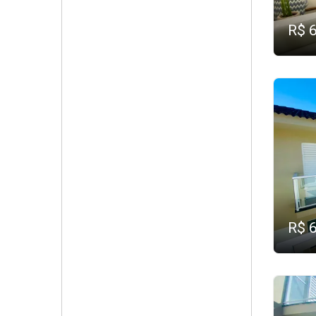
R$ 
R$ 