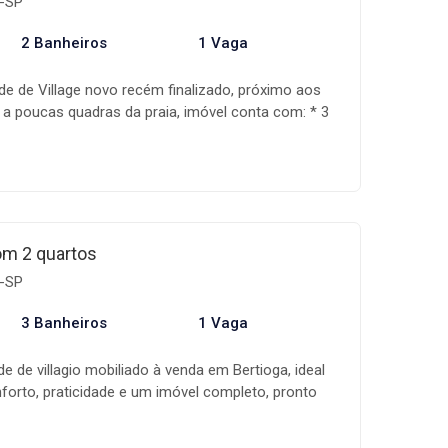
a-SP
2 Banheiros
1 Vaga
de de Village novo recém finalizado, próximo aos
, a poucas quadras da praia, imóvel conta com: * 3
 sacada * Sala ampla * Cozinha americana *
viço * Quintal espaçoso * 1 vaga de garagem A
ma empresa especializada na comercialização de
ipe altamente qualificada, além de um sistema de
a toda a fase de negociação, auxiliando assim na
nho! Os valores, condições e disponibilidade dos
om 2 quartos
s a alteração sem aviso prévio.
a-SP
3 Banheiros
1 Vaga
e de villagio mobiliado à venda em Bertioga, ideal
orto, praticidade e um imóvel completo, pronto
conta com: * 2 suítes no piso superior; * Sala
ha funcional; * Lavabo; * Lavanderia; * Área