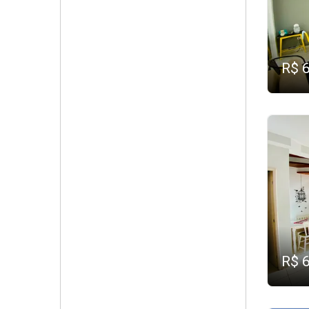
R$ 
R$ 