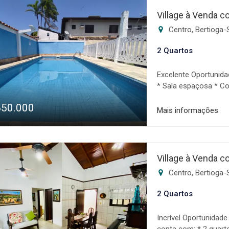
altamente qualifica
Village à Venda c
toda a fase de negoc
Centro, Bertioga-
sonho! Os valores, c
sujeitos a alteração 
2 Quartos
Excelente Oportunida
* Sala espaçosa * Co
Quintal privativo * C
650.000
imóveis é uma empres
Mais informações
com uma equipe alta
que acompanha toda 
realização do seu so
imóveis estão sujeito
Village à Venda c
Centro, Bertioga-
2 Quartos
Incrível Oportunidade