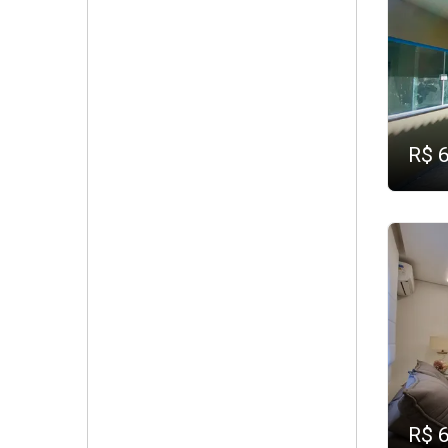
R$ 
R$ 