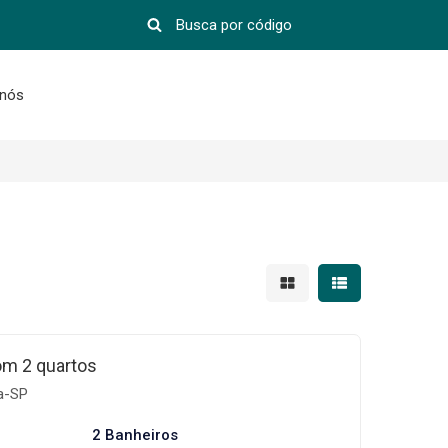
 nós
Mostrar resultados em 
Mostrar resultad
om 2 quartos
ga-SP
2 Banheiros