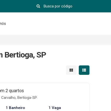
 nós
m Bertioga, SP
Mostrar resultados em 
Mostrar resultad
om 2 quartos
 Carvalho, Bertioga-SP
1 Banheiro
1 Vaga