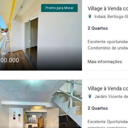
sonho! Os valores, c
Village à Venda c
Pronto para Morar
sujeitos a alteração 
Indaiá, Bertioga-
2 Quartos
Excelente oportunidad
Condomínio de unida
r de:
amplos sendo uma suít
300.000
⁠Área de serviço * ⁠Qu
Mais informações
⁠800m da praia A Man
comercialização de i
além de um sistema 
negociação, auxilian
Village à Venda c
condições e disponib
Jardim Vicente de
aviso prévio.
2 Quartos
Excelente Oportunida