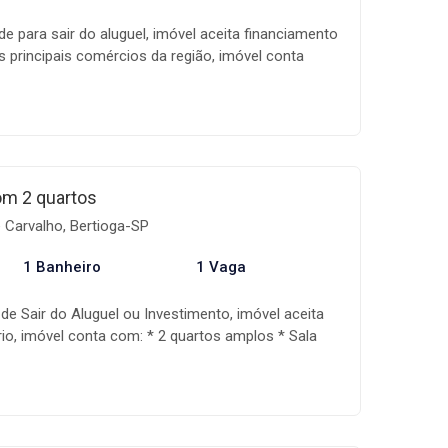
e para sair do aluguel, imóvel aceita financiamento
s principais comércios da região, imóvel conta
açosos * Sala ampla * Cozinha * Banheiro * Área
privativo * 1 vaga de garagem A Mandala imóveis é
lizada na comercialização de imóveis, com uma
lificada, além de um sistema de gestão que
e de negociação, auxiliando assim na realização
ores, condições e disponibilidade dos imóveis
om 2 quartos
ração sem aviso prévio.
 Carvalho, Bertioga-SP
1 Banheiro
1 Vaga
 de Sair do Aluguel ou Investimento, imóvel aceita
io, imóvel conta com: * 2 quartos amplos * Sala
spaçosa * 1 banheiro * Área de serviço * Quintal
de garagem A Mandala imóveis é uma empresa
ercialização de imóveis, com uma equipe
da, além de um sistema de gestão que acompanha
iação, auxiliando assim na realização do seu