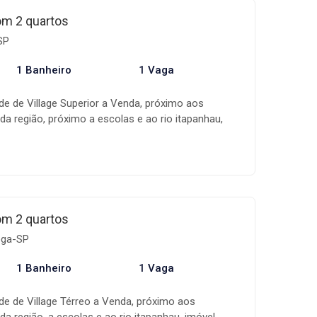
do assim na realização do seu sonho! Os valores,
om 2 quartos
ilidade dos imóveis estão sujeitos a alteração sem
SP
1 Banheiro
1 Vaga
de de Village Superior a Venda, próximo aos
da região, próximo a escolas e ao rio itapanhau,
 2 quartos espaçoso * Sala espaçosa * Cozinha
* Área de serviço * Varanda privativo * 1 vaga de
móveis é uma empresa especializada na
móveis, com uma equipe altamente qualificada,
de gestão que acompanha toda a fase de
do assim na realização do seu sonho! Os valores,
om 2 quartos
ilidade dos imóveis estão sujeitos a alteração sem
ioga-SP
1 Banheiro
1 Vaga
de de Village Térreo a Venda, próximo aos