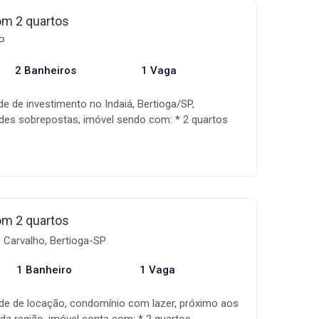
ondições e disponibilidade dos imóveis estão
om 2 quartos
sem aviso prévio.
SP
2 Banheiros
1 Vaga
e de investimento no Indaiá, Bertioga/SP,
des sobrepostas, imóvel sendo com: * 2 quartos
e * ⁠Sala ampla * ⁠Cozinha * ⁠Banheiro social *
intal ou varanda privativa * ⁠1 vaga de garagem *
dala imóveis é uma empresa especializada na
móveis, com uma equipe altamente qualificada,
de gestão que acompanha toda a fase de
do assim na realização do seu sonho! Os valores,
om 2 quartos
ilidade dos imóveis estão sujeitos a alteração sem
 Carvalho, Bertioga-SP
1 Banheiro
1 Vaga
de de locação, condomínio com lazer, próximo aos