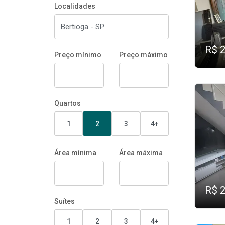
Localidades
R$ 
Preço mínimo
Preço máximo
Quartos
1
2
3
4+
Área mínima
Área máxima
R$ 
Suítes
1
2
3
4+